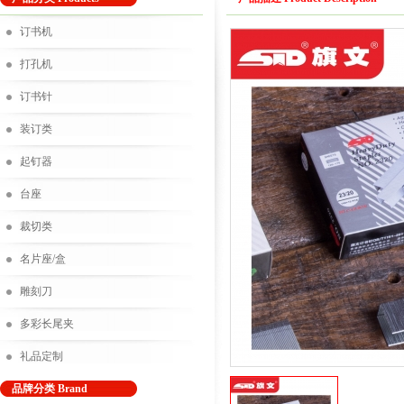
订书机
打孔机
订书针
装订类
起钉器
台座
裁切类
名片座/盒
雕刻刀
多彩长尾夹
礼品定制
品牌分类 Brand