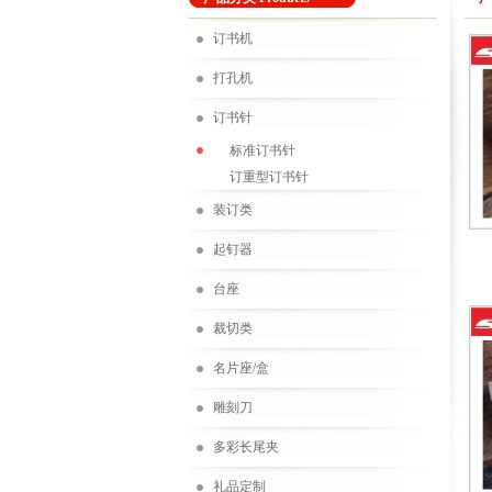
订书机
打孔机
订书针
标准订书针
订重型订书针
装订类
起钉器
台座
裁切类
名片座/盒
雕刻刀
多彩长尾夹
礼品定制