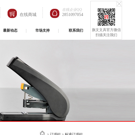
在线企业QQ
在线商城
2851097054
旗文文具官方微信
最新动态
市场支持
联系我们
扫描关注我们
>
订书针
> 标准订书针