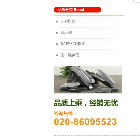
品牌分类 Brand
STD旗文
Fit菲特
RAPESCO瑞客
圆一雕刻刀