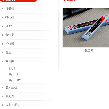
订书机
打孔机
订书针
装订类
起钉器
美工刀片
台座
裁切类
剪刀
美工刀
美工刀片
名片座/盒
雕刻刀
多彩长尾夹