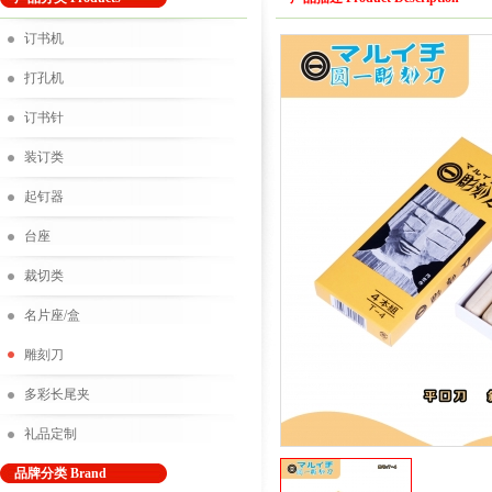
订书机
打孔机
订书针
装订类
起钉器
台座
裁切类
名片座/盒
雕刻刀
多彩长尾夹
礼品定制
品牌分类 Brand