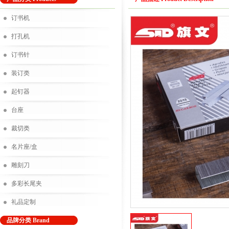
订书机
打孔机
订书针
装订类
起钉器
台座
裁切类
名片座/盒
雕刻刀
多彩长尾夹
礼品定制
品牌分类 Brand