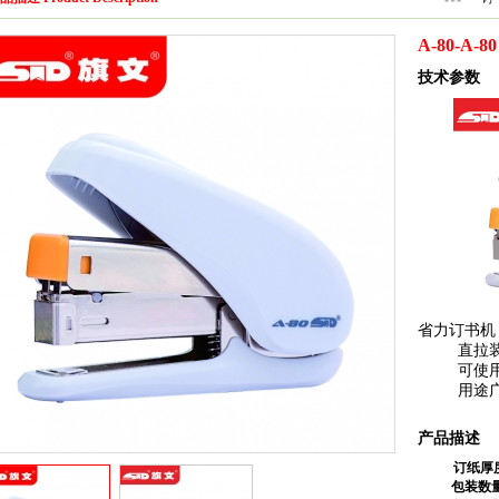
A-80-A
技术参数
省力订书机
直拉装
可使用240
用途广泛
产品描述
订纸厚度
包装数量：1