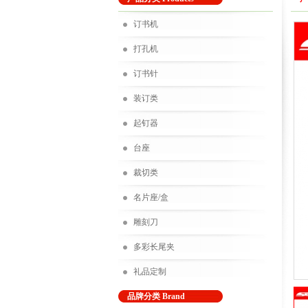
订书机
打孔机
订书针
装订类
起钉器
台座
裁切类
名片座/盒
雕刻刀
多彩长尾夹
礼品定制
品牌分类 Brand