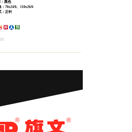
：黑色
24/6、110x26/6
：正针
8次