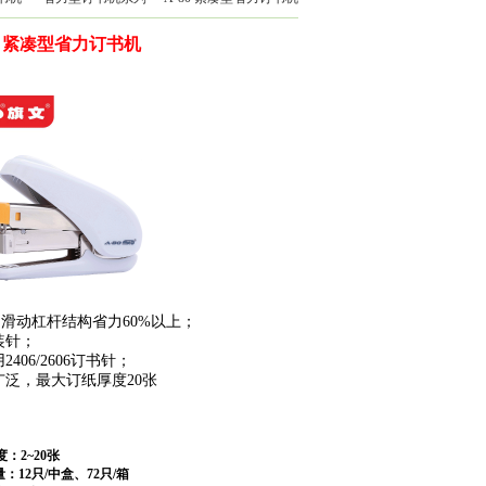
-80 紧凑型省力订书机
 滑动杠杆结构省力60%以上；
针；
6/2606订书针；
，最大订纸厚度20张
：2~20张
2只/中盒、72只/箱