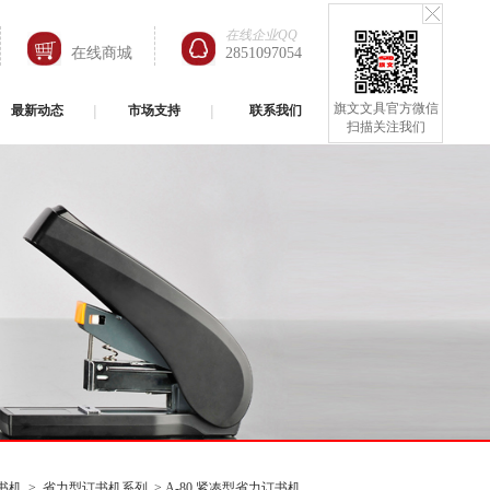
在线企业QQ
在线商城
2851097054
旗文文具官方微信
最新动态
市场支持
联系我们
扫描关注我们
书机
>
省力型订书机系列
> A-80 紧凑型省力订书机