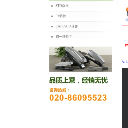
STD旗文
Fit菲特
RAPESCO瑞客
圆一雕刻刀
产
/u_