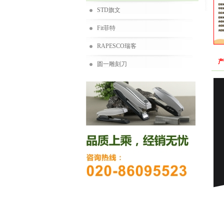
STD旗文
Fit菲特
RAPESCO瑞客
产
圆一雕刻刀