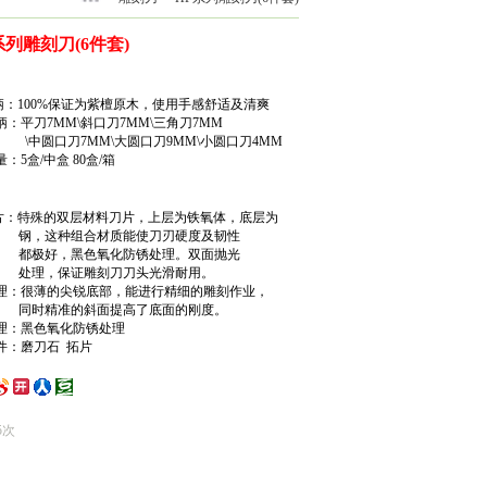
P系列雕刻刀(6件套)
：100%保证为紫檀原木，使用手感舒适及清爽
：平刀7MM\斜口刀7MM\三角刀7MM
7MM\大圆口刀9MM\小圆口刀4MM
：5盒/中盒 80盒/箱
：特殊的双层材料刀片，上层为铁氧体，底层为
组合材质能使刀刃硬度及韧性
黑色氧化防锈处理。双面抛光
证雕刻刀刀头光滑耐用。
理：很薄的尖锐底部，能进行精细的雕刻作业，
的斜面提高了底面的刚度。
理：黑色氧化防锈处理
件：磨刀石 拓片
5次