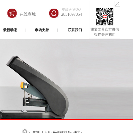
在线企业QQ
在线商城
2851097054
旗文文具官方微信
最新动态
市场支持
联系我们
扫描关注我们
>
雕刻刀
> HP系列雕刻刀(6件套)