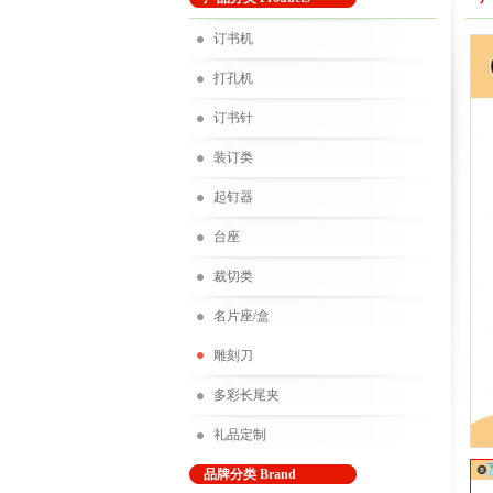
订书机
打孔机
订书针
装订类
起钉器
台座
裁切类
名片座/盒
雕刻刀
多彩长尾夹
礼品定制
品牌分类 Brand