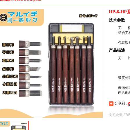
HP-6-H
技术参数
刀 柄
组合刀柄
\中圆口刀
包装数量
产品描述
刀 片
钢，这种
都极好，
处理，保
弧度处
同时精准
表面处
内含配
分享到 :
浏览次数 876